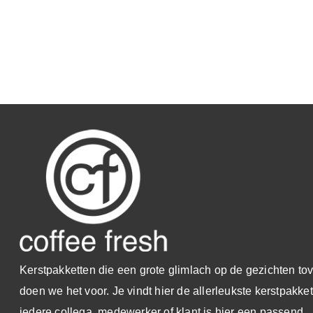
Kerstpakketten die een grote glimlach op de gezichten tov
doen we het voor. Je vindt hier de allerleukste kerstpakke
iedere collega, medewerker of klant is hier een passend