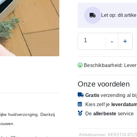
Let op: dit arti
-
+
Beschikbaarheid: Lever
Onze voordelen
Gratis
verzending
al b
Kies zelf je
leverdatu
De
allerbeste
service
ijke huidverzorging. Dankzij
trouwen.
Artikelnummer: KERST24-8717