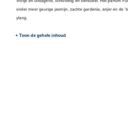
Vrolijk en uitdagend, lichtvoetig en sensueel. Het parfum Fu
onder meer geurige jasmijn, zachte gardenia, anjer en de '
ylang.
+ Toon de gehele inhoud