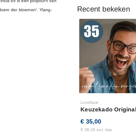
chsia 69 is een potpourri van
Recent bekeken
bloem der bloemen': Ylang-
Leverbaar
Keuzekado Original
€ 35,00
€ 38,26 incl. btw